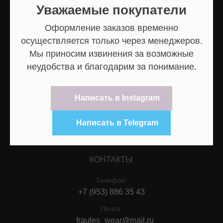
женской одежды
Уважаемые покупатели
Оформление заказов временно
осуществляется только через менеджеров.
Мы приносим извинения за возможные
КЛИЕНТАМ
неудобства и благодарим за понимание.
Оплата и
доставка
Обмен и
Написать в Instagram
возврат
Политика
конфиденциальности
Написать в Telegram
Договор оферта
КОНТАКТЫ
Телефон:
+7 (953) 886 35 43
Почта:
fraules_wear@mail.ru