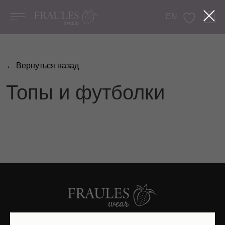
EN
МЕНЮ
Категории
← Вернуться назад
Каталог
NEW
Топы и футболки
Sale
Интернет-магазин