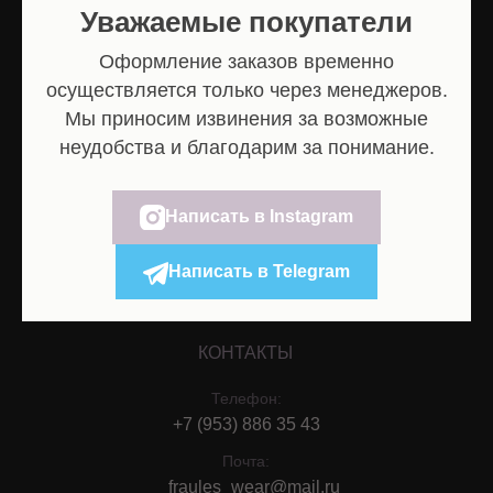
женской одежды
Уважаемые покупатели
Оформление заказов временно
осуществляется только через менеджеров.
Мы приносим извинения за возможные
КЛИЕНТАМ
неудобства и благодарим за понимание.
Оплата и
доставка
Обмен и
Написать в Instagram
возврат
Политика
конфиденциальности
Написать в Telegram
Договор оферта
КОНТАКТЫ
Телефон:
+7 (953) 886 35 43
Почта:
fraules_wear@mail.ru