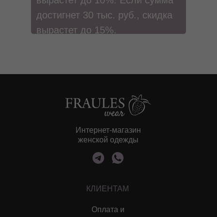
вырастет до 10%. Если сумма
Sale
достигнет 30 тыс. руб., скидка
вырастет до 15%.
Интернет-магазин
женской одежды
КЛИЕНТАМ
Оплата и