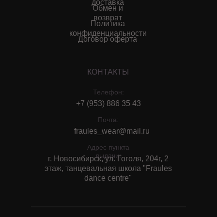
доставка
Обмен и
возврат
Политика
конфиденциальности
Договор оферта
КОНТАКТЫ
Телефон:
+7 (953) 886 35 43
Почта:
fraules_wear@mail.ru
Адрес пункта
выдачи:
г. Новосибирск, ул. Гоголя, 204г, 2
этаж, танцевальная школа "Fraules
dance centre"