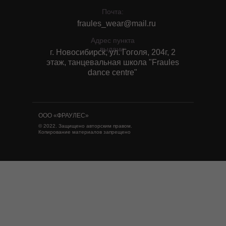
Почта:
fraules_wear@mail.ru
Адрес пункта
выдачи:
г. Новосибирск, ул. Гоголя, 204г, 2
этаж, танцевальная школа "Fraules
dance centre"
ООО «ФРАУЛЕС»
© 2022. Защищено авторским правом.
Копирование материалов запрещено