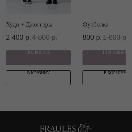
Худи + Джоггеры
Футболка
МЕНЮ
2 400
р.
4 800
р.
800
р.
1 600
р.
Категории
ПОДРОБНЕЕ
ПОДРОБНЕЕ
Каталог
NEW
В КОРЗИНУ
В КОРЗИНУ
Sale