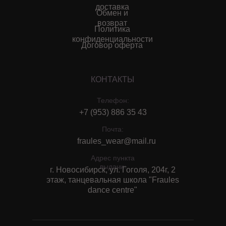
доставка
Обмен и
возврат
Политика
конфиденциальности
Договор оферта
КОНТАКТЫ
Телефон:
+7 (953) 886 35 43
Почта:
fraules_wear@mail.ru
Адрес пункта
выдачи:
г. Новосибирск, ул. Гоголя, 204г, 2
этаж, танцевальная школа "Fraules
dance centre"