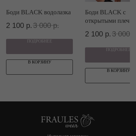
Боди BLACK водолазка
Боди BLACK с
открытыми плеча
МЕНЮ
2 100
р.
3 000
р.
2 100
р.
3 000
р
Категории
ПОДРОБНЕЕ
Каталог
ПОДРОБНЕЕ
NEW
В КОРЗИНУ
Sale
В КОРЗИНУ