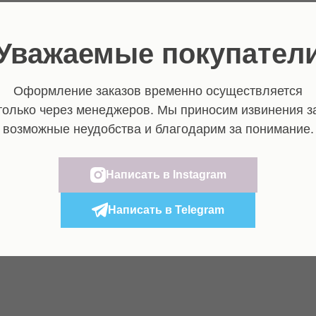
Уважаемые покупател
ERROR: Category is not found
Оформление заказов временно осуществляется
только через менеджеров. Мы приносим извинения з
возможные неудобства и благодарим за понимание.
Написать в Instagram
Написать в Telegram