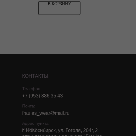
В КОРЗИНУ
КОНТАКТЫ
Телефон:
+7 (953) 886 35 43
Почта:
fraules_wear@mail.ru
Адрес пункта
выдачи:
г. Новосибирск, ул. Гоголя, 204г, 2