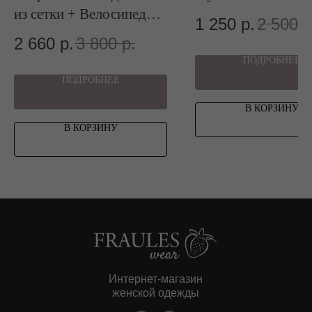
из сетки + Велосипедки
МЕНЮ
1 250
р.
2 500
р
из сетки
2 660
р.
3 800
р.
Категории
ПОДРОБНЕЕ
Каталог
ПОДРОБНЕЕ
NEW
В КОРЗИНУ
Sale
В КОРЗИНУ
Интернет-магазин
женской одежды