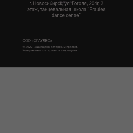
выдачи:
г. Новосибирск, ул. Гоголя, 204г, 2
этаж, танцевальная школа "Fraules
dance centre"
ООО «ФРАУЛЕС»
© 2022. Защищено авторским правом.
Копирование материалов запрещено