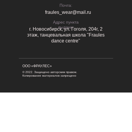
Почта:
fraules_wear@mail.ru
Адрес пункта
выдачи:
г. Новосибирск, ул. Гоголя, 204г, 2
этаж, танцевальная школа "Fraules
dance centre"
ООО «ФРАУЛЕС»
© 2022. Защищено авторским правом.
Копирование материалов запрещено