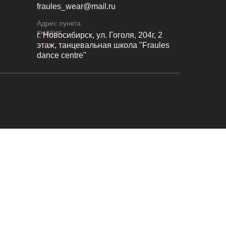
fraules_wear@mail.ru
Адрес пункта
выдачи:
г. Новосибирск, ул. Гоголя, 204г, 2
этаж, танцевальная школа "Fraules
dance centre"