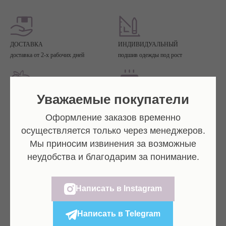
ДОСТАВКА
ИНДИВИДУАЛЬНЫЙ
доставка от 2-х рабочих дней
подшив одежды под рост
Уважаемые покупатели
МИНИМАЛИСТИЧНЫЙ
БЕСПЛАТНАЯ
дизайн
доставка при заказе от 7 000₽
Оформление заказов временно
осуществляется только через менеджеров.
Размерная сетка боди
Мы приносим извинения за возможные
неудобства и благодарим за понимание.
Написать в Instagram
Написать в Telegram