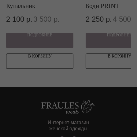
Купальник
Боди PRINT
МЕНЮ
2 100
р.
3 500
р.
2 250
р.
4 500
р
Категории
Каталог
ПОДРОБНЕЕ
ПОДРОБНЕЕ
NEW
Sale
В КОРЗИНУ
В КОРЗИНУ
Интернет-магазин
женской одежды