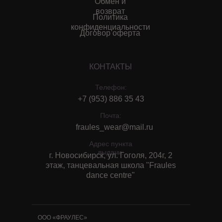
Обмен и
возврат
Политика
конфиденциальности
Договор оферта
КОНТАКТЫ
Телефон:
+7 (953) 886 35 43
Почта:
fraules_wear@mail.ru
Адрес пункта
выдачи:
г. Новосибирск, ул. Гоголя, 204г, 2
этаж, танцевальная школа "Fraules
dance centre"
ООО «ФРАУЛЕС»